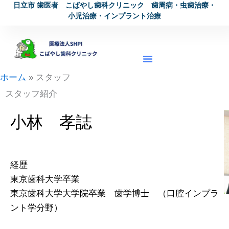
日立市 歯医者 こばやし歯科クリニック 歯周病・虫歯治療・
内
小児治療・インプラント治療
容
を
ス
キ
ホーム
スタッフ
ッ
プ
スタッフ紹介
小林 孝誌
経歴
東京歯科大学卒業
東京歯科大学大学院卒業 歯学博士 （口腔インプラ
ント学分野）