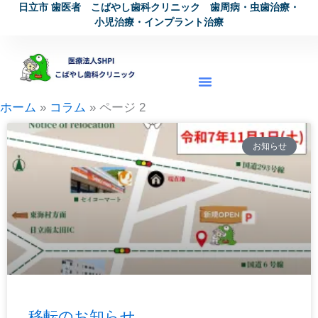
日立市 歯医者 こばやし歯科クリニック 歯周病・虫歯治療・
内
小児治療・インプラント治療
容
を
ス
キ
ホーム
コラム
ページ 2
ッ
プ
ペ
ペ
お知らせ
ー
ー
ジ
ジ
移転のお知らせ